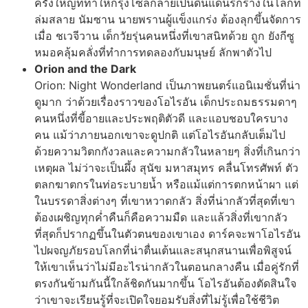
ครั้งใหญ่ที่ทำให้กรุงโซลกลายเป็นดินแดนรกร้างในโลกที่
ล่มสลาย นัมซาน นายพรานผู้แข็งแกร่ง ต้องลุกขึ้นจัดการ
เมื่อ ชเวจีวาน เด็กวัยรุ่นคนหนึ่งที่เขาสนิทด้วย ถูก ยังกีซู
หมอคลุ้มคลั่งที่ทำการทดลองกับมนุษย์ ลักพาตัวไป
Orion and the Dark
Orion: Night Wonderland เป็นภาพยนตร์แอนิเมชั่นที่น่า
ดูมาก ว่าด้วยเรื่องราวของโอไรอัน เด็กประถมธรรมดาๆ
คนหนึ่งที่ขี้อายและประพฤติตัวดี และแอบชอบใครบาง
คน แม้ว่าภายนอกเขาจะดูปกติ แต่โอไรอันกลับเต็มไป
ด้วยความวิตกกังวลและความกลัวในหลายๆ สิ่งที่เกินกว่า
เหตุผล ไม่ว่าจะเป็นผึ้ง สุนัข มหาสมุทร คลื่นโทรศัพท์ ตัว
ตลกฆาตกรในท่อระบายน้ำ หรือแม้แต่การตกหน้าผา แต่
ในบรรดาสิ่งต่างๆ ที่เขาหวาดกลัว สิ่งที่น่ากลัวที่สุดที่เขา
ต้องเผชิญทุกค่ำคืนก็คือความมืด และแล้วสิ่งที่เขากลัว
ที่สุดก็ปรากฏขึ้นในตัวตนของเขาเอง ดาร์คจะพาโอไรอัน
ไปผจญภัยรอบโลกที่น่าตื่นเต้นและสนุกสนานเพื่อพิสูจน์
ให้เขาเห็นว่าไม่มีอะไรน่ากลัวในตอนกลางคืน เมื่อคู่รักที่
ตรงกันข้ามกันนี้ใกล้ชิดกันมากขึ้น โอไรอันต้องตัดสินใจ
ว่าเขาจะเรียนรู้ที่จะเปิดใจยอมรับสิ่งที่ไม่รู้เพื่อใช้ชีวิต