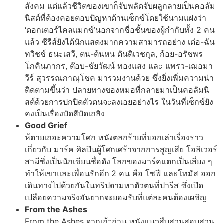
สังคม แต่แล้วชีวิตของเขาก็จับพลัดจับผลูกลายเป็นคอลัม
นิสต์ที่ต้องคอยตอบปัญหาด้านเซ็กซ์โดยใช้นามแฝงว่า
‘ดอกเตอร์ไคลแมกซ์’นอกจากชื่อชั้นของผู้กำกับทั้ง 2 คน
แล้ว ซีรีส์ยังได้นักแสดงมากความสามารถอย่าง เต๋อ-ฉัน
ทวิชช์ ธนะเสวี, ตน-ต้นหน ตันติเวชกุล, ก้อย-อรัชพร
โภคินภากร, ต๊อบ-ชัยวัฒน์ ทองแสง และ แพรว-เฌอมา
วีร์ สุวรรณภาณุโชค มาร่วมงานด้วย ซึ่งยิ่งเพิ่มความน่า
ติดตามขึ้นว่า ปลายทางของหมอที่กลายมาเป็นคอลัมนิ
สต์ด้วยการปกปิดตัวตนจะลงเอยอย่างไร ในวันที่เซ็กซ์ยัง
คงเป็นเรื่องบัดสีบัดเถลิง
Good Grief
ห้ตายเถอะความโศก หนังตลกร้ายที่บอกเล่าเรื่องราว
เกี่ยวกับ มาร์ค ศิลปินผู้โศกเศร้าจากการสูญเสีย โอลิเวอร์
สามีซึ่งเป็นนักเขียนชื่อดัง โลกของมาร์คแตกเป็นเสี่ยง ๆ
ทำให้เขาและเพื่อนรักอีก 2 คน คือ โซฟี และโทมัส ออก
เดินทางไปด้วยกันในทริปตามหาตัวตนที่ปารีส ซึ่งเปิด
เปลือยความจริงอันยากจะยอมรับที่แต่ละคนต้องเผชิญ
From the Ashes
From the Ashes จากเถ้าถ่าน หนังแนวสืบสวนสอบสวน