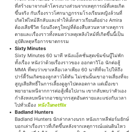
ที่สร้างมาจากเค้าโครงบางส่วนจากเหตุการณ์ที่เคยเกิด
ขึ้นจริง กับเรื่องราวโศกนาฏกรรมโรงเรียนหญิงล้วนที่
เกิดไฟไหม้ลึกลับและทำให้เด็กสาวเรียนดีอย่าง Amira
ต้องเสียชีวิต ร้อนถึงครูใหญ่ที่ต้องสืบสวนหาสาเหตุการ
ตายและเรื่องราวทั้งหมดว่าเหตุเพลิงไหม้ที่เกิดขึ้นนี้เป็น
อุบัติเหตุหรือการฆาตกรรม
Sixty Minutes
Sixty Minutes 60 นาที หนังแอ็คชั่นสุดเข้มข้นบู๊ไม่พัก
ทั้งเรื่อง หนังว่าด้วยเรื่องราวของ ออกตาวิโอ นักต่อสู้
MMA ที่พบว่าเขาเหลือเวลาเพียง 60 นาทีที่จะไปให้ถึง
ปาร์ตี้วันเกิดของลูกสาวได้ทัน ไม่เช่นนั้นเขาอาจเสี่ยงที่จะ
สูญเสียสิทธิ์ในการเลี้ยงดูลูกไปตลอดกาล แต่เมื่อเขา
พยายามหนีจากการต่อสู้เพื่อไปงาน เขากลับพบว่าตัวเอง
กำลังหลบหนีจากอาชญากรสุดอันตรายและแข่งกับเวลา
ไปทั่วเมือง
หนังในnetflix
Badland Hunters
Badland Hunters นักล่ากลางนรก หนังเกาหลีฟอร์มยักษ์
บอกเล่าเรื่องราวที่เกิดขึ้นหลังจากเหตุการณ์แผ่นดินไหว