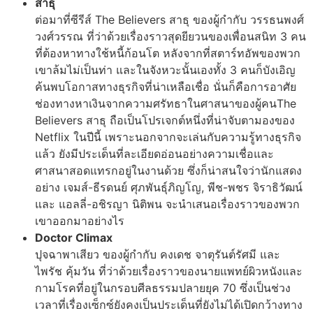
สาธุ
ต่อมาที่ซีรีส์ The Believers สาธุ ของผู้กำกับ วรรธนพงศ์
วงศ์วรรณ ที่ว่าด้วยเรื่องราวสุดยียวนของเพื่อนสนิท 3 คน
ที่ต้องหาทางใช้หนี้ก้อนโต หลังจากที่สตาร์ทอัพของพวก
เขาล้มไม่เป็นท่า และในจังหวะนั้นเองทั้ง 3 คนก็บังเอิญ
ค้นพบโอกาสทางธุรกิจที่น่าเหลือเชื่อ นั่นก็คือการอาศัย
ช่องทางหาเงินจากความศรัทธาในศาสนาของผู้คนThe
Believers สาธุ ถือเป็นโปรเจกต์หนึ่งที่น่าจับตามองของ
Netflix ในปีนี้ เพราะนอกจากจะเล่นกับความรู้ทางธุรกิจ
แล้ว ยังมีประเด็นที่ละเอียดอ่อนอย่างความเชื่อและ
ศาสนาสอดแทรกอยู่ในงานด้วย ซึ่งก็น่าสนใจว่านักแสดง
อย่าง เจมส์-ธีรดนย์ ศุภพันธุ์ภิญโญ, พีช-พชร จิราธิวัฒน์
และ แอลลี่-อชิรญา นิติพน จะนำเสนอเรื่องราวของพวก
เขาออกมาอย่างไร
Doctor Climax
ปุจฉาพาเสียว ของผู้กำกับ คงเดช จาตุรันต์รัศมี และ
ไพรัช คุ้มวัน ที่ว่าด้วยเรื่องราวของนายแพทย์ผิวหนังและ
กามโรคที่อยู่ในกรอบศีลธรรมปลายยุค 70 ซึ่งเป็นช่วง
เวลาที่เรื่องเซ็กซ์ยังคงเป็นประเด็นที่ยังไม่ได้เปิดกว้างทาง